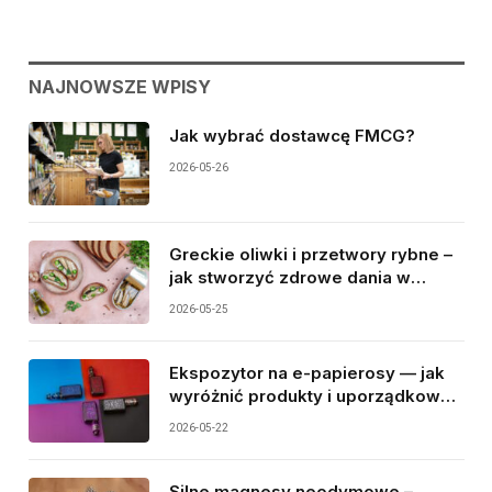
NAJNOWSZE WPISY
Jak wybrać dostawcę FMCG?
2026-05-26
Greckie oliwki i przetwory rybne –
jak stworzyć zdrowe dania w
śródziemnomorskim stylu?
2026-05-25
Ekspozytor na e-papierosy — jak
wyróżnić produkty i uporządkować
sprzedaż?
2026-05-22
Silne magnesy neodymowe –