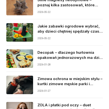
poznaj kilka zastosowań, które
warto znać przed zakupem
2026-05-22
Jakie zabawki ogrodowe wybrać,
aby dzieci chętniej spędzały czas
na świeżym powietrzu?
2026-05-22
Decopak – dlaczego hurtownia
opakowań jednorazowych ma dziś
tak duże znaczenie dla
2026-01-28
gastronomii?
Zimowa ochrona w miejskim stylu –
kurtki zimowe męskie parki i
najcieplejsze rękawiczki jako duet
2026-01-27
idealny
ZOLA i płatki pod oczy – duet