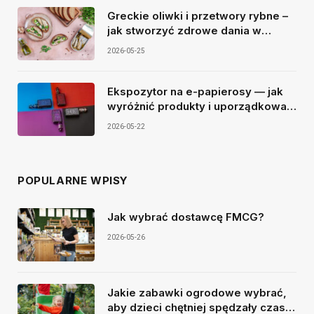
Greckie oliwki i przetwory rybne –
jak stworzyć zdrowe dania w
śródziemnomorskim stylu?
2026-05-25
Ekspozytor na e-papierosy — jak
wyróżnić produkty i uporządkować
sprzedaż?
2026-05-22
POPULARNE WPISY
Jak wybrać dostawcę FMCG?
2026-05-26
Jakie zabawki ogrodowe wybrać,
aby dzieci chętniej spędzały czas