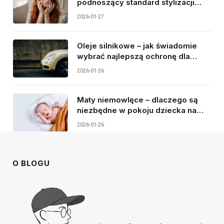
podnoszący standard stylizacji
brwi i rzęs
2026-01-27
Oleje silnikowe – jak świadomie
wybrać najlepszą ochronę dla
silnika samochodu?
2026-01-26
Maty niemowlęce – dlaczego są
niezbędne w pokoju dziecka na
pierwszych etapach rozwoju?
2026-01-26
O BLOGU