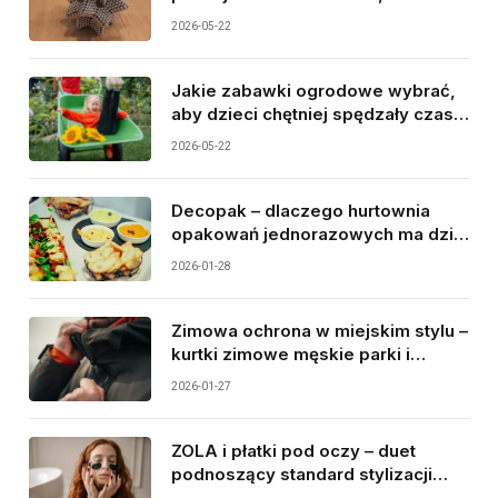
warto znać przed zakupem
2026-05-22
Jakie zabawki ogrodowe wybrać,
aby dzieci chętniej spędzały czas
na świeżym powietrzu?
2026-05-22
Decopak – dlaczego hurtownia
opakowań jednorazowych ma dziś
tak duże znaczenie dla
2026-01-28
gastronomii?
Zimowa ochrona w miejskim stylu –
kurtki zimowe męskie parki i
najcieplejsze rękawiczki jako duet
2026-01-27
idealny
ZOLA i płatki pod oczy – duet
podnoszący standard stylizacji
brwi i rzęs