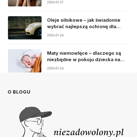
2026-01-27
Oleje silnikowe – jak świadomie
wybrać najlepszą ochronę dla
silnika samochodu?
2026-01-26
Maty niemowlęce – dlaczego są
niezbędne w pokoju dziecka na
pierwszych etapach rozwoju?
2026-01-26
O BLOGU