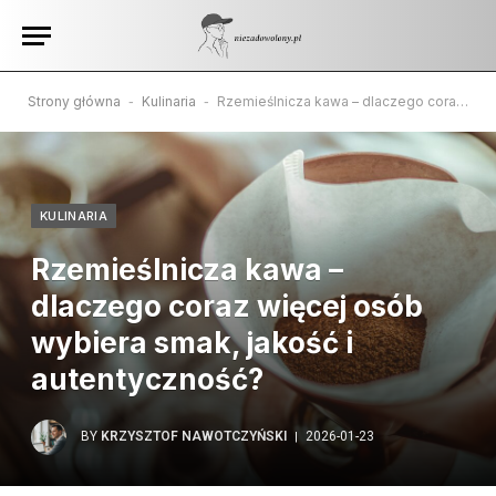
Strony główna
-
Kulinaria
-
Rzemieślnicza kawa – dlaczego coraz więcej osób wybiera smak, jakość i autentyczność?
KULINARIA
Rzemieślnicza kawa –
dlaczego coraz więcej osób
wybiera smak, jakość i
autentyczność?
BY
KRZYSZTOF NAWOTCZYŃSKI
2026-01-23