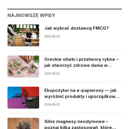
NAJNOWSZE WPISY
Jak wybrać dostawcę FMCG?
2026-05-26
Greckie oliwki i przetwory rybne –
jak stworzyć zdrowe dania w
śródziemnomorskim stylu?
2026-05-25
Ekspozytor na e-papierosy — jak
wyróżnić produkty i uporządkować
sprzedaż?
2026-05-22
Silne magnesy neodymowe –
poznaj kilka zastosowań, które