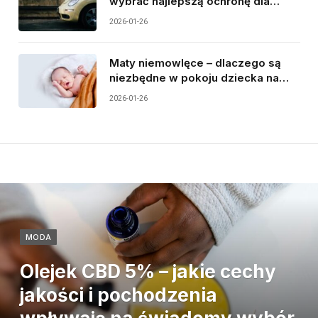
wybrać najlepszą ochronę dla
silnika samochodu?
2026-01-26
Maty niemowlęce – dlaczego są
niezbędne w pokoju dziecka na
pierwszych etapach rozwoju?
2026-01-26
MODA
Olejek CBD 5% – jakie cechy
jakości i pochodzenia