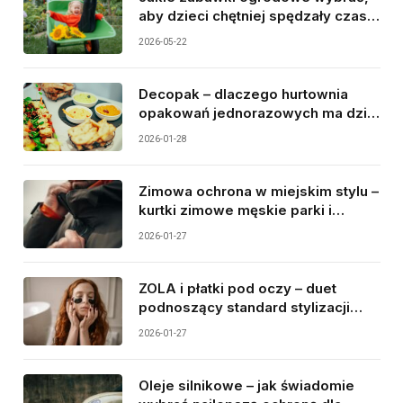
aby dzieci chętniej spędzały czas
na świeżym powietrzu?
2026-05-22
Decopak – dlaczego hurtownia
opakowań jednorazowych ma dziś
tak duże znaczenie dla
2026-01-28
gastronomii?
Zimowa ochrona w miejskim stylu –
kurtki zimowe męskie parki i
najcieplejsze rękawiczki jako duet
2026-01-27
idealny
ZOLA i płatki pod oczy – duet
podnoszący standard stylizacji
brwi i rzęs
2026-01-27
Oleje silnikowe – jak świadomie