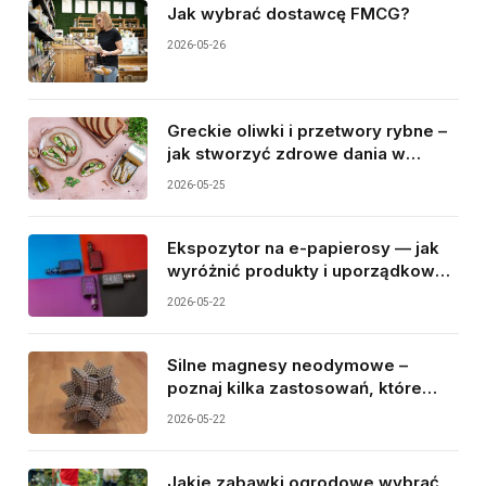
Jak wybrać dostawcę FMCG?
2026-05-26
Greckie oliwki i przetwory rybne –
jak stworzyć zdrowe dania w
śródziemnomorskim stylu?
2026-05-25
Ekspozytor na e-papierosy — jak
wyróżnić produkty i uporządkować
sprzedaż?
2026-05-22
Silne magnesy neodymowe –
poznaj kilka zastosowań, które
warto znać przed zakupem
2026-05-22
Jakie zabawki ogrodowe wybrać,